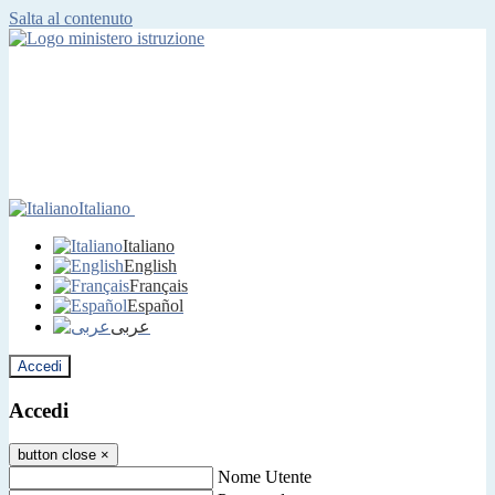
Salta al contenuto
Italiano
Italiano
English
Français
Español
عربى
Accedi
Accedi
button close
×
Nome Utente