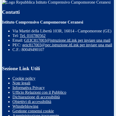
Istituto Comprensivo Campomorone Ceranesi
Contatti
Istituto Comprensivo Campomorone Ceranesi
Via Martiri della Libertà 103R, 16014 - Campomorone (GE)
Tel:
Tel. 010780562
Email:
GEIC817003@istruzione.it
Link per inviare una mail
PEC:
geic817003@pec.istruzione.it
Link per inviare una mail
C.F.: 80049490107
Sezione Link Utili
Cookie policy
Note legali
Informativa Privacy
Ufficio Relazioni con il Pubblico
Dichiarazione di accessibilità
Obiettivi di accessibilità
Whistleblowing
Gestione consensi cookie
Amministrazione trasparente