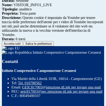
Durata:
Sessione
Nome:
VISITOR_INFO1_LIVE
Tipologia:
analitico
Proprieta:
Terza parte
Descrizione:
Questo cookie è impostato da Youtube per tenere
traccia delle preferenze dell'utente per i video di Youtube incorporati
nei siti; può anche determinare se il visitatore del sito web sta
utilizzando la nuova o la vecchia versione dell'interfaccia di
Youtube.
Durata:
6 mesi
Accetta tutti
Salva le preferenze
Istituto Comprensivo Campomorone Ceranesi
Contatti
Istituto Comprensivo Campomorone Ceranesi
Via Martiri della Libertà 103R, 16014 - Campomorone (GE)
Tel:
Tel. 010780562
Email:
GEIC817003@istruzione.it
Link per inviare una mail
PEC:
geic817003@pec.istruzione.it
Link per inviare una mail
C.F.: 80049490107