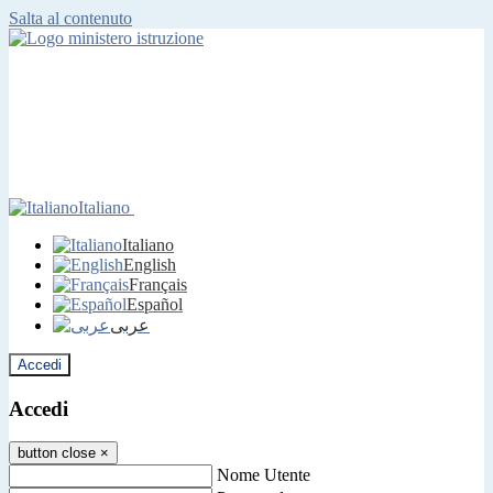
Salta al contenuto
Italiano
Italiano
English
Français
Español
عربى
Accedi
Accedi
button close
×
Nome Utente