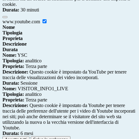
cookie.
Durata:
30 minuti
www.youtube.com
Nome
Tipologia
Proprieta
Descrizione
Durata
Nome:
YSC
Tipologia:
analitico
Proprieta:
Terza parte
Descrizione:
Questo cookie è impostato da YouTube per tenere
traccia delle visualizzazioni dei video incorporati.
Durata:
Sessione
Nome:
VISITOR_INFO1_LIVE
Tipologia:
analitico
Proprieta:
Terza parte
Descrizione:
Questo cookie è impostato da Youtube per tenere
traccia delle preferenze dell'utente per i video di Youtube incorporati
nei siti; può anche determinare se il visitatore del sito web sta
utilizzando la nuova o la vecchia versione dell'interfaccia di
Youtube.
Durata:
6 mesi