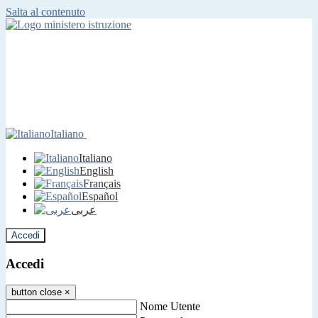
Salta al contenuto
Italiano
Italiano
English
Français
Español
عربى
Accedi
Accedi
button close
×
Nome Utente