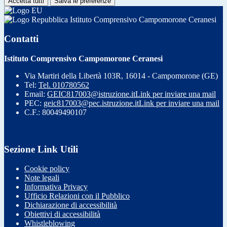
Accetta tutti
Salva le preferenze
Istituto Comprensivo Campomorone Ceranesi
Contatti
Istituto Comprensivo Campomorone Ceranesi
Via Martiri della Libertà 103R, 16014 - Campomorone (GE)
Tel:
Tel. 010780562
Email:
GEIC817003@istruzione.it
Link per inviare una mail
PEC:
geic817003@pec.istruzione.it
Link per inviare una mail
C.F.: 80049490107
Sezione Link Utili
Cookie policy
Note legali
Informativa Privacy
Ufficio Relazioni con il Pubblico
Dichiarazione di accessibilità
Obiettivi di accessibilità
Whistleblowing