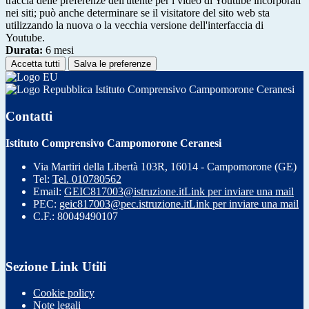
traccia delle preferenze dell'utente per i video di Youtube incorporati
nei siti; può anche determinare se il visitatore del sito web sta
utilizzando la nuova o la vecchia versione dell'interfaccia di
Youtube.
Durata:
6 mesi
Accetta tutti
Salva le preferenze
Istituto Comprensivo Campomorone Ceranesi
Contatti
Istituto Comprensivo Campomorone Ceranesi
Via Martiri della Libertà 103R, 16014 - Campomorone (GE)
Tel:
Tel. 010780562
Email:
GEIC817003@istruzione.it
Link per inviare una mail
PEC:
geic817003@pec.istruzione.it
Link per inviare una mail
C.F.: 80049490107
Sezione Link Utili
Cookie policy
Note legali