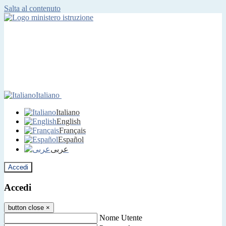
Salta al contenuto
Italiano
Italiano
English
Français
Español
عربى
Accedi
Accedi
button close
×
Nome Utente