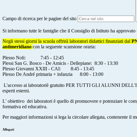
Campo di ricerca per le pagine del sito
Si informano tutte le famiglie che il Consiglio di Istituto ha approvato
Negli stessi giorni la scuola offrirà laboratori didattici finanziati dal
P
antimeridiano
con la seguente scansione oraria:
Plesso Noli: 7:45 - 12:45
Plessi San G. Bosco - De Amicis - Dellepiane: 8:30 - 13:30
Plesso Giovanni XXIII - CAI: 8:45 - 13:45
Plesso De André primaria + infanzia 8:00 - 13:00
L'accesso ai laboratoriè gratuito PER TUTTI GLI ALUNNI DELL'ISTITUT
esperti esterni.
L' obiettivo dei laboratori è quello di promuovere e potenziare le comp
formativa ed educativa.
Per maggiori informazioni si lega la circolare allegata, contenente il m
Allegati