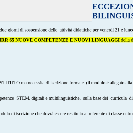
ECCEZION
BILINGUI
 due giorni di sospensione delle attività didattiche per venerdì 21 e lun
NRR 65 NUOVE COMPETENZE E NUOVI LINGUAGGI
della 
O ma necessita di iscrizione formale (il modulo è allegato alla circol
etenze STEM, digitali e multilinguistiche, sulla base dei curricula di t
odulo di iscrizione che dovrà essere restituito al referente di classe ent