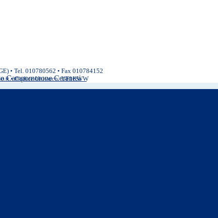
(GE) • Tel. 010780562 • Fax 010784152
ivo Campomorone Ceranesi
ne.it • Codice Univoco: UF1KWW