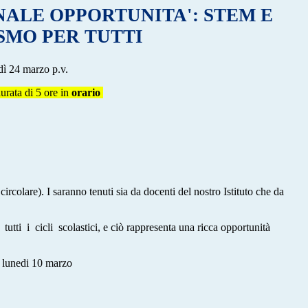
ALE OPPORTUNITA': STEM E
SMO PER TUTTI
edì 24 marzo p.v.
durata di 5 ore in
orario
are). I saranno tenuti sia da docenti del nostro Istituto che da
utti i cicli scolastici, e ciò rappresenta una ricca opportunità
ro lunedi 10 marzo