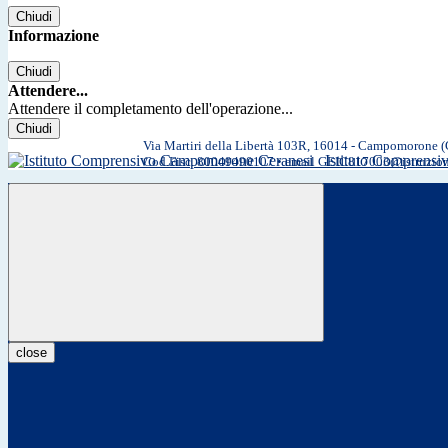
Chiudi
Informazione
Chiudi
Attendere...
Attendere il completamento dell'operazione...
Chiudi
Via Martiri della Libertà 103R, 16014 - Campomorone 
Istituto Comprens
Cod.Fisc. 80049490107 • email GEIC817003@istruzio
close