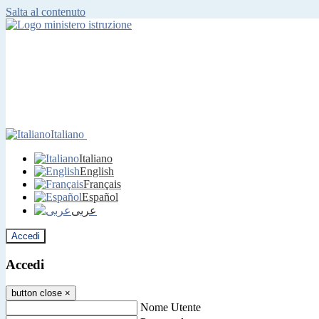
Salta al contenuto
Italiano
Italiano
English
Français
Español
عربى
Accedi
Accedi
button close
×
Nome Utente