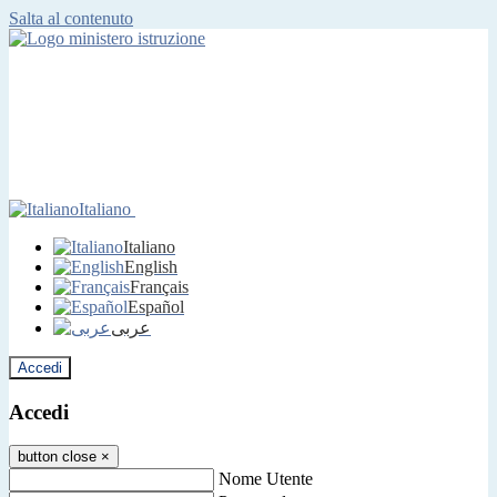
Salta al contenuto
Italiano
Italiano
English
Français
Español
عربى
Accedi
Accedi
button close
×
Nome Utente