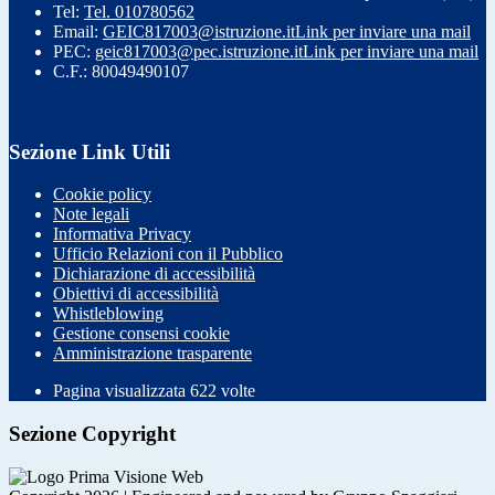
Tel:
Tel. 010780562
Email:
GEIC817003@istruzione.it
Link per inviare una mail
PEC:
geic817003@pec.istruzione.it
Link per inviare una mail
C.F.: 80049490107
Sezione Link Utili
Cookie policy
Note legali
Informativa Privacy
Ufficio Relazioni con il Pubblico
Dichiarazione di accessibilità
Obiettivi di accessibilità
Whistleblowing
Gestione consensi cookie
Amministrazione trasparente
Pagina visualizzata
622
volte
Sezione Copyright