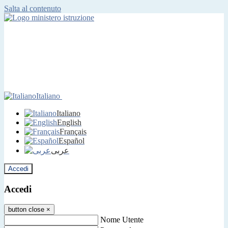
Salta al contenuto
Italiano
Italiano
English
Français
Español
عربى
Accedi
Accedi
button close
×
Nome Utente