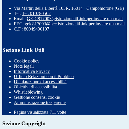
Via Martiri della Libertà 103R, 16014 - Campomorone (GE)
Tel:
Tel. 010780562
Email:
GEIC817003@istruzione.it
Link per inviare una mail
PEC:
geic817003@pec.istruzione.it
Link per inviare una mail
C.F.: 80049490107
Sezione Link Utili
Cookie policy
Note legali
Informativa Privacy
Ufficio Relazioni con il Pubblico
Dichiarazione di accessibilità
Obiettivi di accessibilità
Whistleblowing
Gestione consensi cookie
Amministrazione trasparente
Pagina visualizzata
711
volte
Sezione Copyright