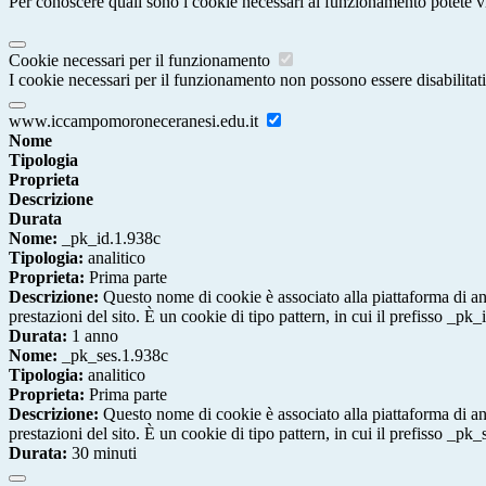
Per conoscere quali sono i cookie necessari al funzionamento potete v
Cookie necessari per il funzionamento
I cookie necessari per il funzionamento non possono essere disabilitati.
www.iccampomoroneceranesi.edu.it
Nome
Tipologia
Proprieta
Descrizione
Durata
Nome:
_pk_id.1.938c
Tipologia:
analitico
Proprieta:
Prima parte
Descrizione:
Questo nome di cookie è associato alla piattaforma di ana
prestazioni del sito. È un cookie di tipo pattern, in cui il prefisso _pk
Durata:
1 anno
Nome:
_pk_ses.1.938c
Tipologia:
analitico
Proprieta:
Prima parte
Descrizione:
Questo nome di cookie è associato alla piattaforma di ana
prestazioni del sito. È un cookie di tipo pattern, in cui il prefisso _pk
Durata:
30 minuti