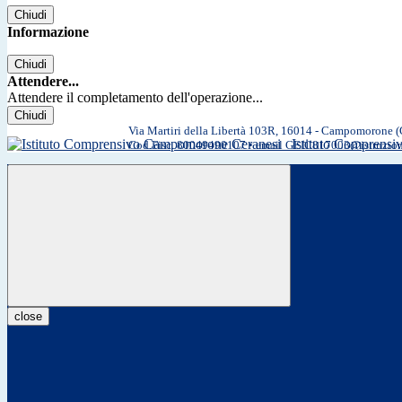
Chiudi
Informazione
Chiudi
Attendere...
Attendere il completamento dell'operazione...
Chiudi
Via Martiri della Libertà 103R, 16014 - Campomorone 
Istituto Comprens
Cod.Fisc. 80049490107 • email GEIC817003@istruzio
close