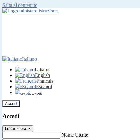
Salta al contenuto
Italiano
Italiano
English
Français
Español
عربى
Accedi
Accedi
button close
×
Nome Utente