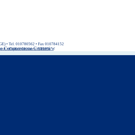
(GE) • Tel. 010780562 • Fax 010784152
ivo Campomorone Ceranesi
ne.it • Codice Univoco: UF1KWW