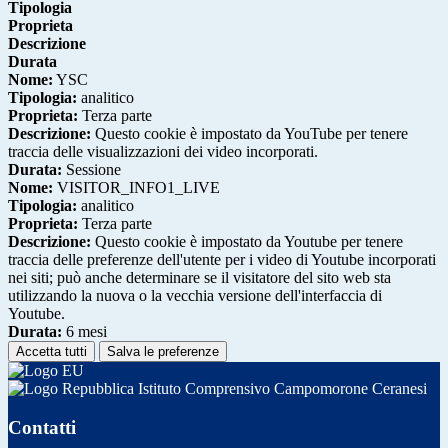
Tipologia
Proprieta
Descrizione
Durata
Nome:
YSC
Tipologia:
analitico
Proprieta:
Terza parte
Descrizione:
Questo cookie è impostato da YouTube per tenere
traccia delle visualizzazioni dei video incorporati.
Durata:
Sessione
Nome:
VISITOR_INFO1_LIVE
Tipologia:
analitico
Proprieta:
Terza parte
Descrizione:
Questo cookie è impostato da Youtube per tenere
traccia delle preferenze dell'utente per i video di Youtube incorporati
nei siti; può anche determinare se il visitatore del sito web sta
utilizzando la nuova o la vecchia versione dell'interfaccia di
Youtube.
Durata:
6 mesi
Accetta tutti
Salva le preferenze
Istituto Comprensivo Campomorone Ceranesi
Contatti