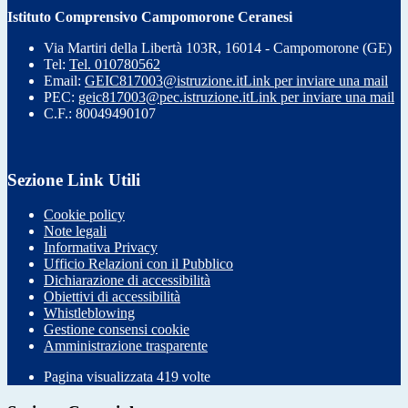
Istituto Comprensivo Campomorone Ceranesi
Via Martiri della Libertà 103R, 16014 - Campomorone (GE)
Tel:
Tel. 010780562
Email:
GEIC817003@istruzione.it
Link per inviare una mail
PEC:
geic817003@pec.istruzione.it
Link per inviare una mail
C.F.: 80049490107
Sezione Link Utili
Cookie policy
Note legali
Informativa Privacy
Ufficio Relazioni con il Pubblico
Dichiarazione di accessibilità
Obiettivi di accessibilità
Whistleblowing
Gestione consensi cookie
Amministrazione trasparente
Pagina visualizzata
419
volte