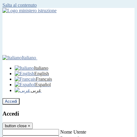
Salta al contenuto
Italiano
Italiano
English
Français
Español
عربى
Accedi
Accedi
button close
×
Nome Utente