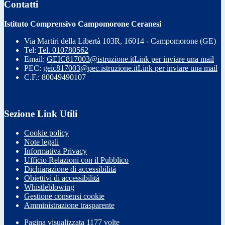
Contatti
Istituto Comprensivo Campomorone Ceranesi
Via Martiri della Libertà 103R, 16014 - Campomorone (GE)
Tel:
Tel. 010780562
Email:
GEIC817003@istruzione.it
Link per inviare una mail
PEC:
geic817003@pec.istruzione.it
Link per inviare una mail
C.F.: 80049490107
Sezione Link Utili
Cookie policy
Note legali
Informativa Privacy
Ufficio Relazioni con il Pubblico
Dichiarazione di accessibilità
Obiettivi di accessibilità
Whistleblowing
Gestione consensi cookie
Amministrazione trasparente
Pagina visualizzata
1177
volte