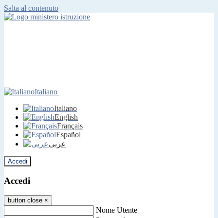
Salta al contenuto
Italiano
Italiano
English
Français
Español
عربى
Accedi
Accedi
button close
×
Nome Utente