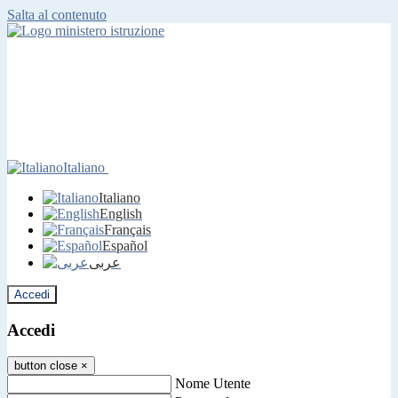
Salta al contenuto
Italiano
Italiano
English
Français
Español
عربى
Accedi
Accedi
button close
×
Nome Utente