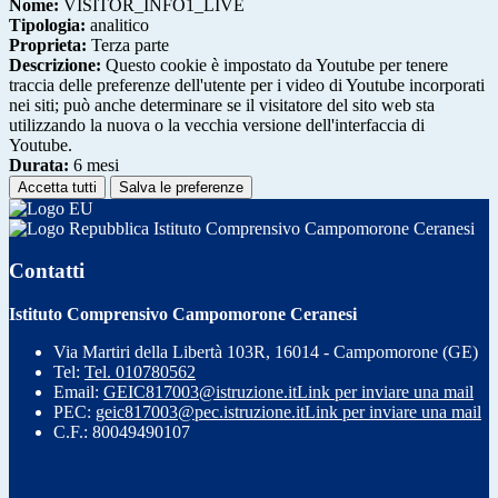
Nome:
VISITOR_INFO1_LIVE
Tipologia:
analitico
Proprieta:
Terza parte
Descrizione:
Questo cookie è impostato da Youtube per tenere
traccia delle preferenze dell'utente per i video di Youtube incorporati
nei siti; può anche determinare se il visitatore del sito web sta
utilizzando la nuova o la vecchia versione dell'interfaccia di
Youtube.
Durata:
6 mesi
Accetta tutti
Salva le preferenze
Istituto Comprensivo Campomorone Ceranesi
Contatti
Istituto Comprensivo Campomorone Ceranesi
Via Martiri della Libertà 103R, 16014 - Campomorone (GE)
Tel:
Tel. 010780562
Email:
GEIC817003@istruzione.it
Link per inviare una mail
PEC:
geic817003@pec.istruzione.it
Link per inviare una mail
C.F.: 80049490107