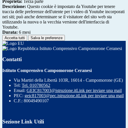
Proprieta:
Terza parte
Descrizione:
Questo cookie è impostato da Youtube per tenere
traccia delle preferenze dell'utente per i video di Youtube incorporati
nei siti; può anche determinare se il visitatore del sito web sta
utilizzando la nuova o la vecchia versione dell'interfaccia di
Youtube.
Durata:
6 mesi
Accetta tutti
Salva le preferenze
Istituto Comprensivo Campomorone Ceranesi
Contatti
Istituto Comprensivo Campomorone Ceranesi
Via Martiri della Libertà 103R, 16014 - Campomorone (GE)
Tel:
Tel. 010780562
Email:
GEIC817003@istruzione.it
Link per inviare una mail
PEC:
geic817003@pec.istruzione.it
Link per inviare una mail
C.F.: 80049490107
Sezione Link Utili