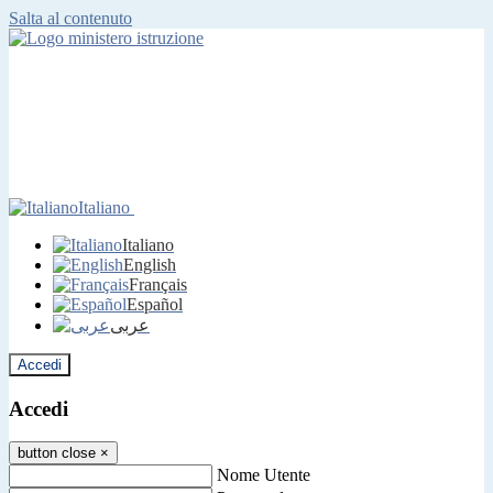
Salta al contenuto
Italiano
Italiano
English
Français
Español
عربى
Accedi
Accedi
button close
×
Nome Utente