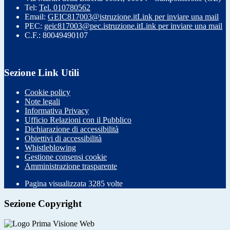
Tel:
Tel. 010780562
Email:
GEIC817003@istruzione.it
Link per inviare una mail
PEC:
geic817003@pec.istruzione.it
Link per inviare una mail
C.F.: 80049490107
Sezione Link Utili
Cookie policy
Note legali
Informativa Privacy
Ufficio Relazioni con il Pubblico
Dichiarazione di accessibilità
Obiettivi di accessibilità
Whistleblowing
Gestione consensi cookie
Amministrazione trasparente
Pagina visualizzata
3285
volte
Sezione Copyright