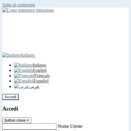
Salta al contenuto
Italiano
Italiano
English
Français
Español
عربى
Accedi
Accedi
button close
×
Nome Utente