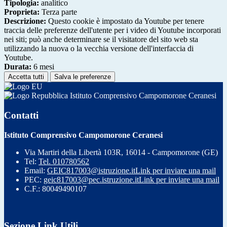
Tipologia:
analitico
Proprieta:
Terza parte
Descrizione:
Questo cookie è impostato da Youtube per tenere
traccia delle preferenze dell'utente per i video di Youtube incorporati
nei siti; può anche determinare se il visitatore del sito web sta
utilizzando la nuova o la vecchia versione dell'interfaccia di
Youtube.
Durata:
6 mesi
Accetta tutti
Salva le preferenze
Istituto Comprensivo Campomorone Ceranesi
Contatti
Istituto Comprensivo Campomorone Ceranesi
Via Martiri della Libertà 103R, 16014 - Campomorone (GE)
Tel:
Tel. 010780562
Email:
GEIC817003@istruzione.it
Link per inviare una mail
PEC:
geic817003@pec.istruzione.it
Link per inviare una mail
C.F.: 80049490107
Sezione Link Utili