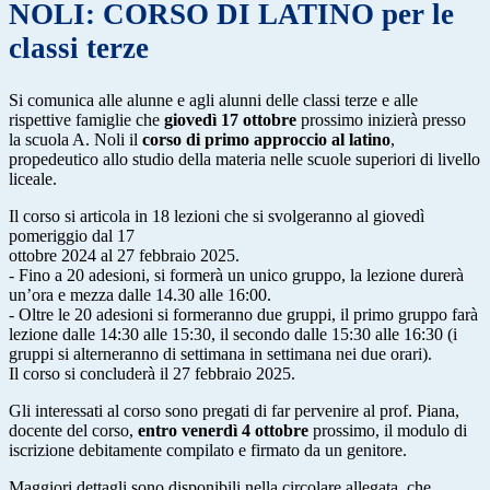
NOLI: CORSO DI LATINO per le
classi terze
Si comunica alle alunne e agli alunni delle classi terze e alle
rispettive famiglie che
giovedì 17 ottobre
prossimo inizierà presso
la scuola A. Noli il
corso di primo approccio al latino
,
propedeutico allo studio della materia nelle scuole superiori di livello
liceale.
Il corso si articola in 18 lezioni che si svolgeranno al giovedì
pomeriggio dal 17
ottobre 2024 al 27 febbraio 2025.
- Fino a 20 adesioni, si formerà un unico gruppo, la lezione durerà
un’ora e mezza dalle 14.30 alle 16:00.
- Oltre le 20 adesioni si formeranno due gruppi, il primo gruppo farà
lezione dalle 14:30 alle 15:30, il secondo dalle 15:30 alle 16:30 (i
gruppi si alterneranno di settimana in settimana nei due orari).
Il corso si concluderà il 27 febbraio 2025.
Gli interessati al corso sono pregati di far pervenire al prof. Piana,
docente del corso,
entro venerdì 4 ottobre
prossimo, il modulo di
iscrizione debitamente compilato e firmato da un genitore.
Maggiori dettagli sono disponibili nella circolare allegata, che