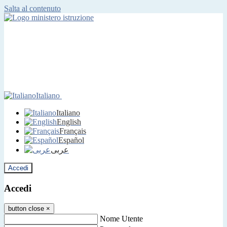
Salta al contenuto
Italiano
Italiano
English
Français
Español
عربى
Accedi
Accedi
button close
×
Nome Utente