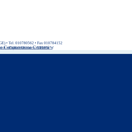
(GE) • Tel. 010780562 • Fax 010784152
ivo Campomorone Ceranesi
ne.it • Codice Univoco: UF1KWW