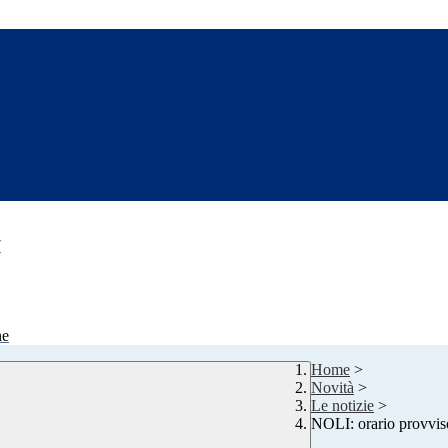
7
ne
Home
>
Novità
>
Le notizie
>
NOLI: orario provviso