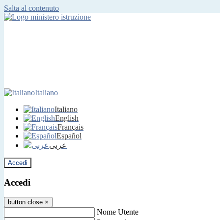
Salta al contenuto
Italiano
Italiano
English
Français
Español
عربى
Accedi
Accedi
button close
×
Nome Utente