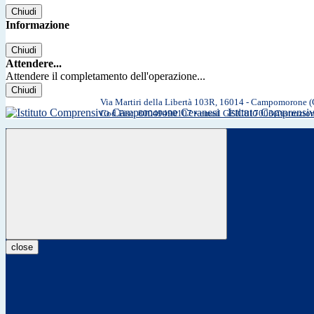
Chiudi
Informazione
Chiudi
Attendere...
Attendere il completamento dell'operazione...
Chiudi
Via Martiri della Libertà 103R, 16014 - Campomorone 
Istituto Comprens
Cod.Fisc. 80049490107 • email GEIC817003@istruzio
close