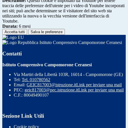
Descrizione:
Questo cookie è impostato da Youtube per tenere
traccia delle preferenze dell'utente per i video di Youtube incorporati
nei siti; può anche determinare se il visitatore del sito web sta
utilizzando la nuova o la vecchia versione dell'interfaccia di
Youtube.
Durata:
6 mesi
Accetta tutti
Salva le preferenze
Istituto Comprensivo Campomorone Ceranesi
Contatti
Istituto Comprensivo Campomorone Ceranesi
Via Martiri della Libertà 103R, 16014 - Campomorone (GE)
Tel:
Tel. 010780562
Email:
GEIC817003@istruzione.it
Link per inviare una mail
PEC:
geic817003@pec.istruzione.it
Link per inviare una mail
C.F.: 80049490107
Sezione Link Utili
Cookie policy