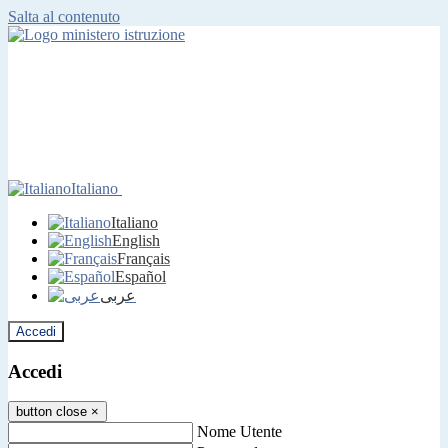
Salta al contenuto
Italiano
Italiano
English
Français
Español
عربى
Accedi
Accedi
button close
×
Nome Utente