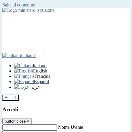
Salta al contenuto
Italiano
Italiano
English
Français
Español
عربى
Accedi
Accedi
button close
×
Nome Utente