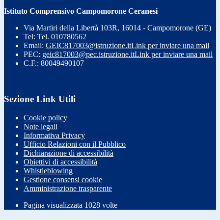
Istituto Comprensivo Campomorone Ceranesi
Via Martiri della Libertà 103R, 16014 - Campomorone (GE)
Tel:
Tel. 010780562
Email:
GEIC817003@istruzione.it
Link per inviare una mail
PEC:
geic817003@pec.istruzione.it
Link per inviare una mail
C.F.: 80049490107
Sezione Link Utili
Cookie policy
Note legali
Informativa Privacy
Ufficio Relazioni con il Pubblico
Dichiarazione di accessibilità
Obiettivi di accessibilità
Whistleblowing
Gestione consensi cookie
Amministrazione trasparente
Pagina visualizzata
1028
volte