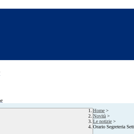
7
ne
Home
>
Novità
>
Le notizie
>
Orario Segreteria Se