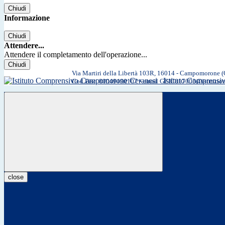
Chiudi
Informazione
Chiudi
Attendere...
Attendere il completamento dell'operazione...
Chiudi
Via Martiri della Libertà 103R, 16014 - Campomorone 
Istituto Comprens
Cod.Fisc. 80049490107 • email GEIC817003@istruzio
close