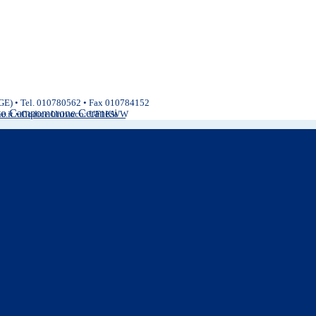
(GE) • Tel. 010780562 • Fax 010784152
ivo Campomorone Ceranesi
ne.it • Codice Univoco: UF1KWW