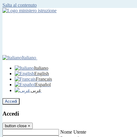
Salta al contenuto
Italiano
Italiano
English
Français
Español
عربى
Accedi
Accedi
button close
×
Nome Utente