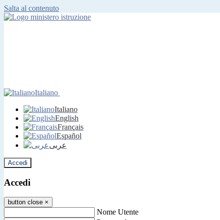
Salta al contenuto
Italiano
Italiano
English
Français
Español
عربى
Accedi
Accedi
button close
×
Nome Utente