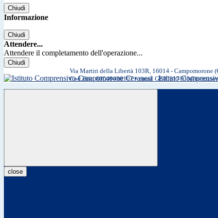
Chiudi
Informazione
Chiudi
Attendere...
Attendere il completamento dell'operazione...
Chiudi
Via Martiri della Libertà 103R, 16014 - Campomorone 
Istituto Comprens
Cod.Fisc. 80049490107 • email GEIC817003@istruzio
close