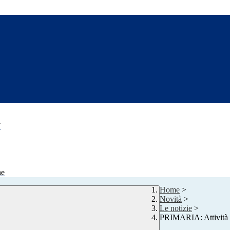
7
ne
Home
>
Novità
>
Le notizie
>
PRIMARIA: Attività p