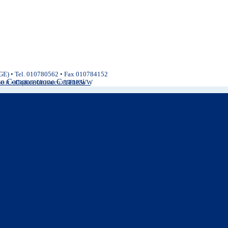
(GE) • Tel. 010780562 • Fax 010784152
ivo Campomorone Ceranesi
ne.it • Codice Univoco: UF1KWW