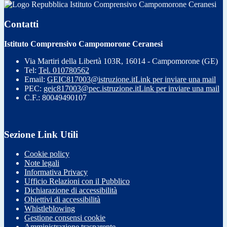
Istituto Comprensivo Campomorone Ceranesi
Contatti
Istituto Comprensivo Campomorone Ceranesi
Via Martiri della Libertà 103R, 16014 - Campomorone (GE)
Tel:
Tel. 010780562
Email:
GEIC817003@istruzione.it
Link per inviare una mail
PEC:
geic817003@pec.istruzione.it
Link per inviare una mail
C.F.: 80049490107
Sezione Link Utili
Cookie policy
Note legali
Informativa Privacy
Ufficio Relazioni con il Pubblico
Dichiarazione di accessibilità
Obiettivi di accessibilità
Whistleblowing
Gestione consensi cookie
Amministrazione trasparente