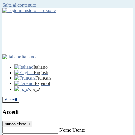
Salta al contenuto
Italiano
Italiano
English
Français
Español
عربى
Accedi
Accedi
button close
×
Nome Utente