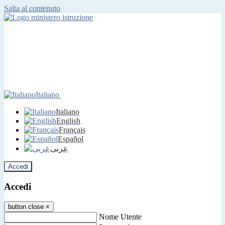
Salta al contenuto
Italiano
Italiano
English
Français
Español
عربى
Accedi
Accedi
button close
×
Nome Utente