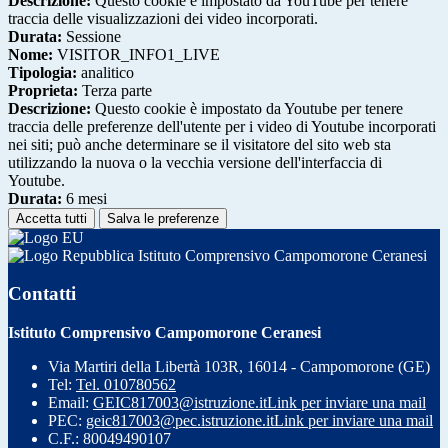
Descrizione:
Questo cookie è impostato da YouTube per tenere
traccia delle visualizzazioni dei video incorporati.
Durata:
Sessione
Nome:
VISITOR_INFO1_LIVE
Tipologia:
analitico
Proprieta:
Terza parte
Descrizione:
Questo cookie è impostato da Youtube per tenere
traccia delle preferenze dell'utente per i video di Youtube incorporati
nei siti; può anche determinare se il visitatore del sito web sta
utilizzando la nuova o la vecchia versione dell'interfaccia di
Youtube.
Durata:
6 mesi
Accetta tutti
Salva le preferenze
Istituto Comprensivo Campomorone Ceranesi
Contatti
Istituto Comprensivo Campomorone Ceranesi
Via Martiri della Libertà 103R, 16014 - Campomorone (GE)
Tel:
Tel. 010780562
Email:
GEIC817003@istruzione.it
Link per inviare una mail
PEC:
geic817003@pec.istruzione.it
Link per inviare una mail
C.F.: 80049490107