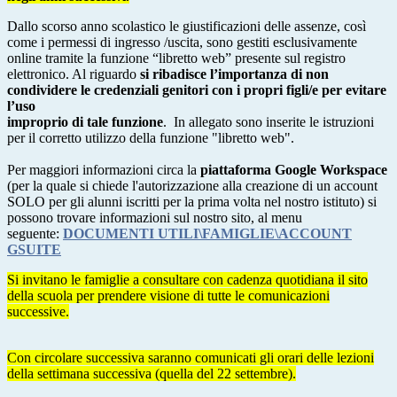
Dallo scorso anno scolastico le giustificazioni delle assenze, così
come i permessi di ingresso /uscita, sono gestiti esclusivamente
online tramite la funzione “libretto web” presente sul registro
elettronico. Al riguardo
si ribadisce l’importanza di non
condividere le credenziali genitori con i propri figli/e per evitare
l’uso
improprio di tale funzione
. In allegato sono inserite le istruzioni
per il corretto utilizzo della funzione "libretto web".
Per maggiori informazioni circa la
piattaforma Google Workspace
(per la quale si chiede l'autorizzazione alla creazione di un account
SOLO per gli alunni iscritti per la prima volta nel nostro istituto) si
possono trovare informazioni sul nostro sito, al menu
seguente:
DOCUMENTI UTILI\FAMIGLIE\ACCOUNT
GSUITE
Si invitano le famiglie a consultare con cadenza quotidiana il sito
della scuola per prendere visione di tutte le comunicazioni
successive.
Con circolare successiva saranno comunicati gli orari delle lezioni
della settimana successiva (quella del 22 settembre).