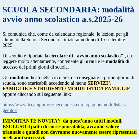
SCUOLA SECONDARIA: modalità
avvio anno scolastico a.s.2025-26
Si comunica che, come da calendario regionale, le lezioni per gli
alunni della Scuola Secondaria inizieranno lunedi 15 settembre
2025.
Di seguito è riportata
la
circolare di "avvio anno scolastico"
,
da
leggere molto attentamente, contenente gli
orari
e le
modalità
di
accesso
dei primi giorni di scuola.
Gli
moduli
indicati nella circolare, da consegnare il primo giorno di
scuola, sono scaricabili
accedendo al menu
SERVIZI \
FAMIGLIE E STRUDENTI \ MODULISTICA FAMIGLIE
oppure cliccando sul seguente link
:
https://www.iccampomoroneceranesi.edu.it/pagine/modulistica-
genitori
IMPORTANTE NOVITA': da quest’anno tutti i moduli,
ESCLUSO il patto di corresponsabilità, avranno valore
triennale e quindi non dovranno nuovamente essere ripresentati
negli anni successivi.