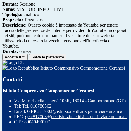
Durata:
Sessione
Nome:
VISITOR_INFO1_LIVE
Tipologia:
analitico
Proprieta:
Terza parte
Descrizione:
Questo cookie è impostato da Youtube per tenere
traccia delle preferenze dell'utente per i video di Youtube incorporati
nei siti; può anche determinare se il visitatore del sito web sta
utilizzando la nuova o la vecchia versione dell'interfaccia di
Youtube.
Durata:
6 mesi
Accetta tutti
Salva le preferenze
Istituto Comprensivo Campomorone Ceranesi
Contatti
Istituto Comprensivo Campomorone Ceranesi
Via Martiri della Libertà 103R, 16014 - Campomorone (GE)
Tel:
Tel. 010780562
Email:
GEIC817003@istruzione.it
Link per inviare una mail
PEC:
geic817003@pec.istruzione.it
Link per inviare una mail
C.F.: 80049490107