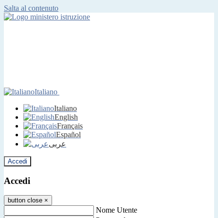
Salta al contenuto
Italiano
Italiano
English
Français
Español
عربى
Accedi
Accedi
button close
×
Nome Utente