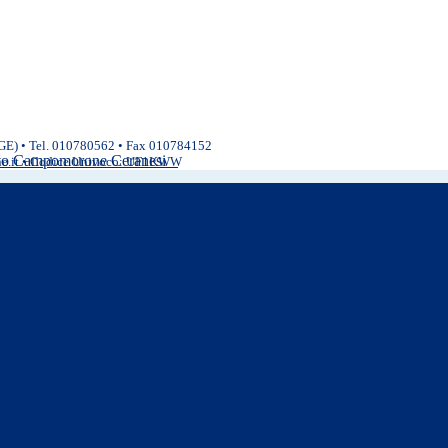
(GE) • Tel. 010780562 • Fax 010784152
ivo Campomorone Ceranesi
ne.it • Codice Univoco: UF1KWW