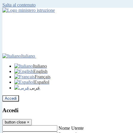
Salta al contenuto
Italiano
Italiano
English
Français
Español
عربى
Accedi
Accedi
button close
×
Nome Utente