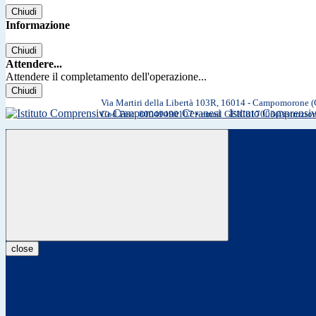
Chiudi
Informazione
Chiudi
Attendere...
Attendere il completamento dell'operazione...
Chiudi
Via Martiri della Libertà 103R, 16014 - Campomorone 
Istituto Comprens
Cod.Fisc. 80049490107 • email GEIC817003@istruzio
close