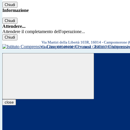
Chiudi
Informazione
Chiudi
Attendere...
Attendere il completamento dell'operazione...
Chiudi
Via Martiri della Libertà 103R, 16014 - Campomorone 
Istituto Comprens
Cod.Fisc. 80049490107 • email GEIC817003@istruzio
close