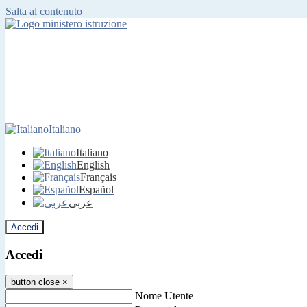
Salta al contenuto
Italiano
Italiano
English
Français
Español
عربى
Accedi
Accedi
button close
×
Nome Utente