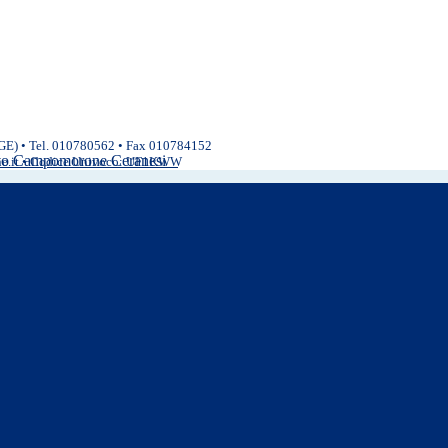
(GE) • Tel. 010780562 • Fax 010784152
ivo Campomorone Ceranesi
ne.it • Codice Univoco: UF1KWW