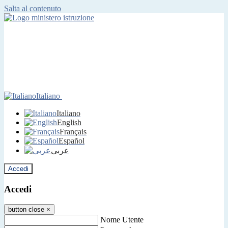
Salta al contenuto
Italiano
Italiano
English
Français
Español
عربى
Accedi
Accedi
button close
×
Nome Utente