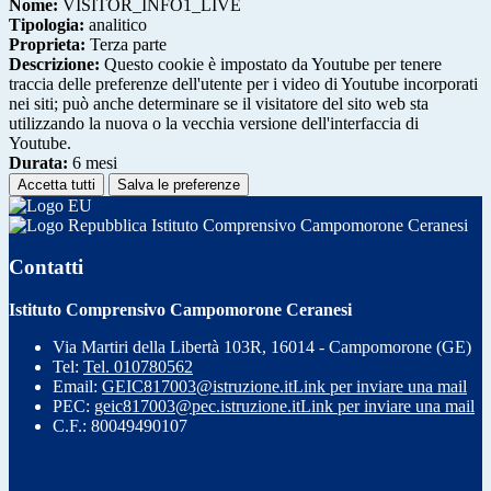
Nome:
VISITOR_INFO1_LIVE
Tipologia:
analitico
Proprieta:
Terza parte
Descrizione:
Questo cookie è impostato da Youtube per tenere
traccia delle preferenze dell'utente per i video di Youtube incorporati
nei siti; può anche determinare se il visitatore del sito web sta
utilizzando la nuova o la vecchia versione dell'interfaccia di
Youtube.
Durata:
6 mesi
Accetta tutti
Salva le preferenze
Istituto Comprensivo Campomorone Ceranesi
Contatti
Istituto Comprensivo Campomorone Ceranesi
Via Martiri della Libertà 103R, 16014 - Campomorone (GE)
Tel:
Tel. 010780562
Email:
GEIC817003@istruzione.it
Link per inviare una mail
PEC:
geic817003@pec.istruzione.it
Link per inviare una mail
C.F.: 80049490107