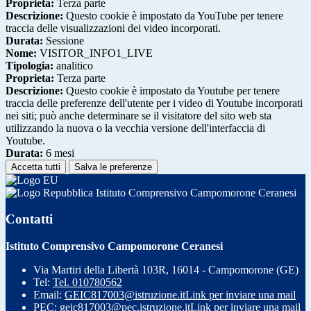
Proprieta:
Terza parte
Descrizione:
Questo cookie è impostato da YouTube per tenere
traccia delle visualizzazioni dei video incorporati.
Durata:
Sessione
Nome:
VISITOR_INFO1_LIVE
Tipologia:
analitico
Proprieta:
Terza parte
Descrizione:
Questo cookie è impostato da Youtube per tenere
traccia delle preferenze dell'utente per i video di Youtube incorporati
nei siti; può anche determinare se il visitatore del sito web sta
utilizzando la nuova o la vecchia versione dell'interfaccia di
Youtube.
Durata:
6 mesi
Accetta tutti
Salva le preferenze
Istituto Comprensivo Campomorone Ceranesi
Contatti
Istituto Comprensivo Campomorone Ceranesi
Via Martiri della Libertà 103R, 16014 - Campomorone (GE)
Tel:
Tel. 010780562
Email:
GEIC817003@istruzione.it
Link per inviare una mail
PEC:
geic817003@pec.istruzione.it
Link per inviare una mail