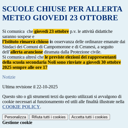
SCUOLE CHIUSE PER ALLERTA
METEO GIOVEDI 23 OTTOBRE
Si comunica che
giovedì 23 ottobre
p.v. le attività didattiche
saranno sospese e
l’Istituto rimarrà chiuso
i
n osservanza delle ordinanze emanate dai
Sindaci dei Comuni di Campomorone e di Ceranesi, a seguito
dell’
allerta arancione
diramata dalla Protezione civile.
Si comunica altresì che
le previste elezioni dei rappresentanti
della scuola secondaria Noli sono rinviate a giovedì 30 ottobre
2025 sempre alle ore 17
Notizie
Ultima revisione il 22-10-2025
Questo sito o gli strumenti terzi da questo utilizzati si avvalgono di
cookie necessari al funzionamento ed utili alle finalità illustrate nella
COOKIE POLICY
.
Personalizza
Rifiuta tutti
i cookies
Accetta tutti
i cookies
Gestione cookie