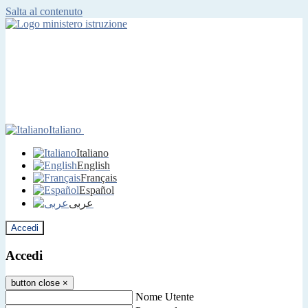
Salta al contenuto
Italiano
Italiano
English
Français
Español
عربى
Accedi
Accedi
button close
×
Nome Utente