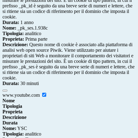
misurare le prestazioni del sito. È un cookie di tipo pattern, in cui il
prefisso _pk_id è seguito da una breve serie di numeri e lettere, che
si ritiene sia un codice di riferimento per il dominio che imposta il
cookie.
Durata:
1 anno
Nome:
_pk_ses.1.938c
Tipologia:
analitico
Proprieta:
Prima parte
Descrizione:
Questo nome di cookie è associato alla piattaforma di
analisi web open source Piwik. Viene utilizzato per aiutare i
proprietari di siti Web a monitorare il comportamento dei visitatori e
misurare le prestazioni del sito. È un cookie di tipo pattern, in cui il
prefisso _pk_ses è seguito da una breve serie di numeri e lettere, che
si ritiene sia un codice di riferimento per il dominio che imposta il
cookie.
Durata:
30 minuti
www.youtube.com
Nome
Tipologia
Proprieta
Descrizione
Durata
Nome:
YSC
Tipologia:
analitico