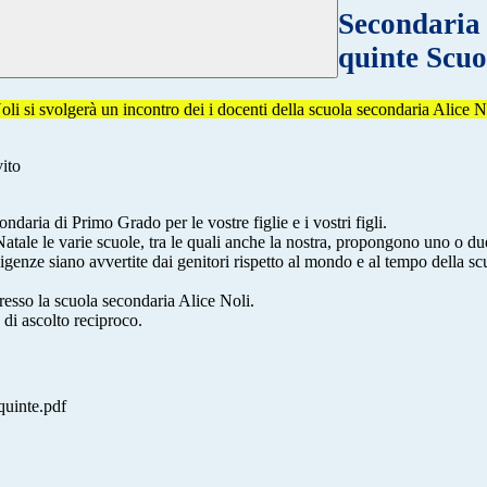
Secondaria 
quinte Scuo
oli si svolgerà un incontro dei i docenti della scuola secondaria Alice 
vito
ndaria di Primo Grado per le vostre figlie e i vostri figli.
Natale le varie scuole, tra le quali anche la nostra, propongono uno o du
genze siano avvertite dai genitori rispetto al mondo e al tempo della sc
resso la scuola secondaria Alice Noli.
 di ascolto reciproco.
quinte.pdf