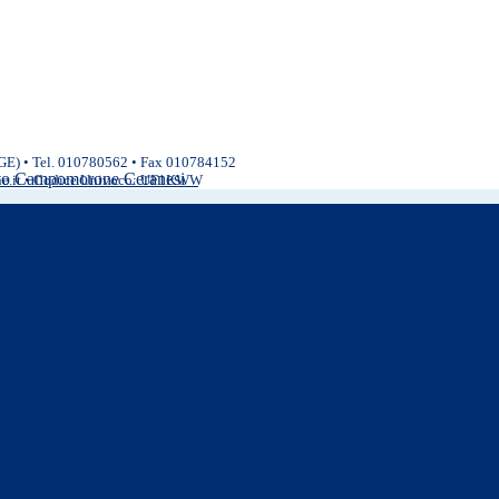
(GE) • Tel. 010780562 • Fax 010784152
ivo Campomorone Ceranesi
ne.it • Codice Univoco: UF1KWW