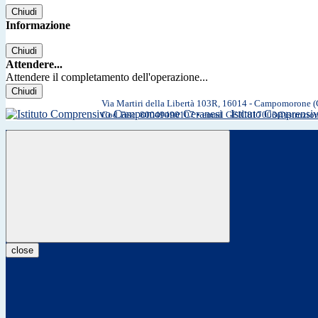
Chiudi
Informazione
Chiudi
Attendere...
Attendere il completamento dell'operazione...
Chiudi
Via Martiri della Libertà 103R, 16014 - Campomorone 
Istituto Comprens
Cod.Fisc. 80049490107 • email GEIC817003@istruzio
close