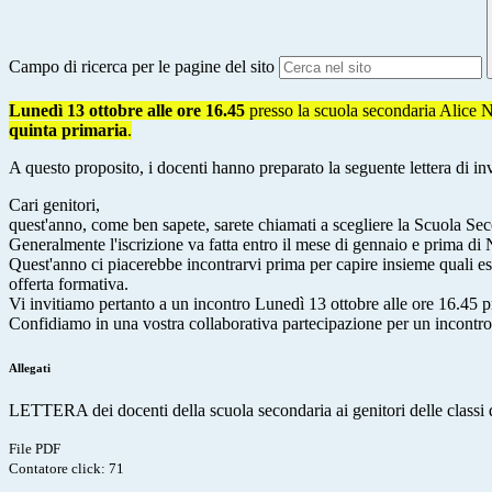
Campo di ricerca per le pagine del sito
Lunedì 13 ottobre alle ore 16.45
presso la scuola secondaria Alice N
quinta primaria
.
A questo proposito, i docenti hanno preparato la seguente lettera di in
Cari genitori,
quest'anno, come ben sapete, sarete chiamati a scegliere la Scuola Seco
Generalmente l'iscrizione va fatta entro il mese di gennaio e prima di 
Quest'anno ci piacerebbe incontrarvi prima per capire insieme quali esi
offerta formativa.
Vi invitiamo pertanto a un incontro Lunedì 13 ottobre alle ore 16.45 p
Confidiamo in una vostra collaborativa partecipazione per un incontro
Allegati
LETTERA dei docenti della scuola secondaria ai genitori delle classi 
File PDF
Contatore click: 71