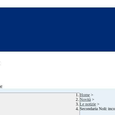
7
ne
Home
>
Novità
>
Le notizie
>
Secondaria Noli: inco