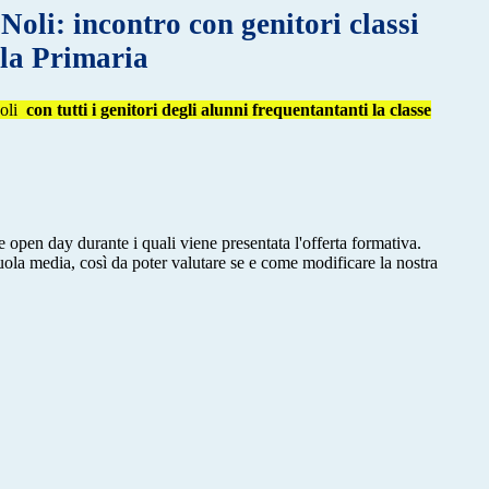
Noli: incontro con genitori classi
la Primaria
Noli
con tutti i genitori degli alunni frequentantanti la classe
e open day durante i quali viene presentata l'offerta formativa.
uola media, così da poter valutare se e come modificare la nostra