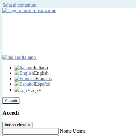
Salta al contenuto
Italiano
Italiano
English
Français
Español
عربى
Accedi
Accedi
button close
×
Nome Utente