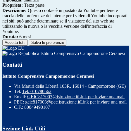
Proprieta:
Terza parte
Descrizione:
Questo cookie è impostato da Youtube per tenere
traccia delle preferenze dell'utente per i video di Youtube incorporati
nei siti; può anche determinare se il visitatore del sito web sta
utilizzando la nuova o la vecchia versione dell'interfaccia di
Youtube.
Durata:
6 mesi
Accetta tutti
Salva le preferenze
Istituto Comprensivo Campomorone Ceranesi
Contatti
Istituto Comprensivo Campomorone Ceranesi
Via Martiri della Libertà 103R, 16014 - Campomorone (GE)
Tel:
Tel. 010780562
Email:
GEIC817003@istruzione.it
Link per inviare una mail
PEC:
geic817003@pec.istruzione.it
Link per inviare una mail
C.F.: 80049490107
Sezione Link Utili