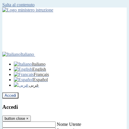
Salta al contenuto
Italiano
Italiano
English
Français
Español
عربى
Accedi
Accedi
button close
×
Nome Utente