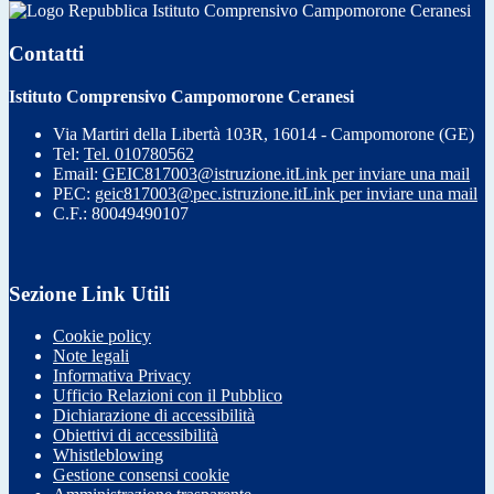
Istituto Comprensivo Campomorone Ceranesi
Contatti
Istituto Comprensivo Campomorone Ceranesi
Via Martiri della Libertà 103R, 16014 - Campomorone (GE)
Tel:
Tel. 010780562
Email:
GEIC817003@istruzione.it
Link per inviare una mail
PEC:
geic817003@pec.istruzione.it
Link per inviare una mail
C.F.: 80049490107
Sezione Link Utili
Cookie policy
Note legali
Informativa Privacy
Ufficio Relazioni con il Pubblico
Dichiarazione di accessibilità
Obiettivi di accessibilità
Whistleblowing
Gestione consensi cookie