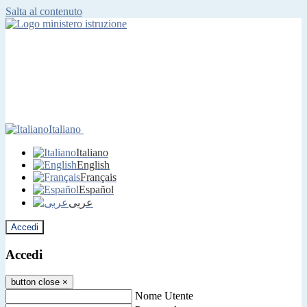
Salta al contenuto
Italiano
Italiano
English
Français
Español
عربى
Accedi
Accedi
button close
×
Nome Utente