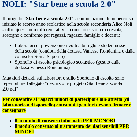
NOLI: "Star bene a scuola 2.0"
Il progetto
“Star bene a scuola 2.0”
- continuazione di un percorso
iniziato lo scorso anno scolastico nella scuola secondaria Alice Noli
- offre quest'anno differenti attività come occasioni di crescita,
sostegno e confronto per ragazzi, ragazze, famiglie e docenti:
Laboratori di prevenzione rivolti a tutti gli/le studenti/esse
della scuola (condotti dalla dott.ssa Vanessa Rondanina e dalla
counselor Sonia Saporito)
Sportello di ascolto psicologico scolastico (gestito dalla
dott.ssa Vanessa Rondanina)
Maggiori dettagli sui laboratori e sullo Sportello di ascolto sono
reperibili nell'allegato "descrizione progetto Star bene a scuola
2.0.pdf"
Per consentire ai ragazzi minori di partecipare alle attività (di
laboratorio o di sportello) entrambi i genitori devono firmare e
consegnare
il modulo di consenso informato PER MONORI
il modulo consenso al trattamento dei dati sensibili PER
MINORI