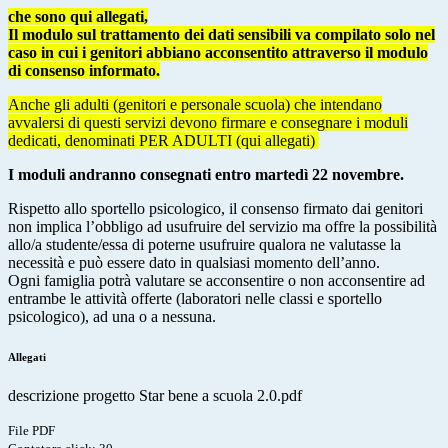
che sono qui allegati,
Il modulo sul trattamento dei dati sensibili va compilato solo nel
caso in cui i genitori abbiano acconsentito attraverso il modulo
di consenso informato.
Anche gli adulti (genitori e personale scuola) che intendano
avvalersi di questi servizi devono firmare e consegnare i moduli
dedicati, denominati PER ADULTI (qui allegati)
I moduli andranno consegnati entro martedì 22 novembre.
Rispetto allo sportello psicologico, il consenso firmato dai genitori
non implica l’obbligo ad usufruire del servizio ma offre la possibilità
allo/a studente/essa di poterne usufruire qualora ne valutasse la
necessità e può essere dato in qualsiasi momento dell’anno.
Ogni famiglia potrà valutare se acconsentire o non acconsentire ad
entrambe le attività offerte (laboratori nelle classi e sportello
psicologico), ad una o a nessuna.
Allegati
descrizione progetto Star bene a scuola 2.0.pdf
File PDF