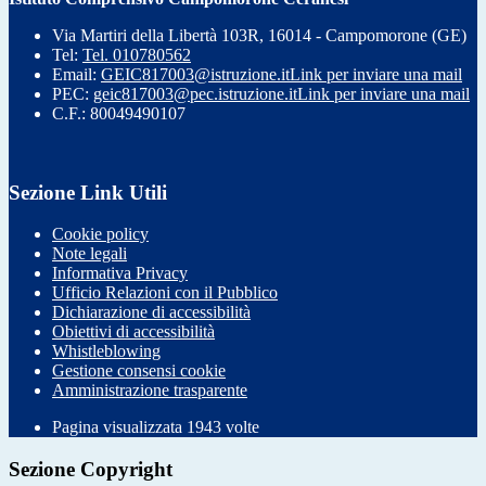
Via Martiri della Libertà 103R, 16014 - Campomorone (GE)
Tel:
Tel. 010780562
Email:
GEIC817003@istruzione.it
Link per inviare una mail
PEC:
geic817003@pec.istruzione.it
Link per inviare una mail
C.F.: 80049490107
Sezione Link Utili
Cookie policy
Note legali
Informativa Privacy
Ufficio Relazioni con il Pubblico
Dichiarazione di accessibilità
Obiettivi di accessibilità
Whistleblowing
Gestione consensi cookie
Amministrazione trasparente
Pagina visualizzata
1943
volte
Sezione Copyright