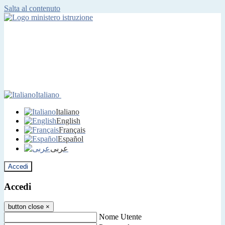
Salta al contenuto
Italiano
Italiano
English
Français
Español
عربى
Accedi
Accedi
button close
×
Nome Utente