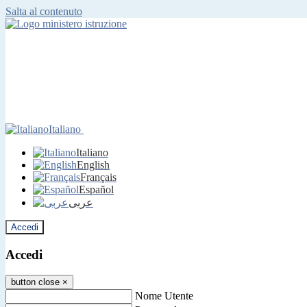
Salta al contenuto
Italiano
Italiano
English
Français
Español
عربى
Accedi
Accedi
button close
×
Nome Utente