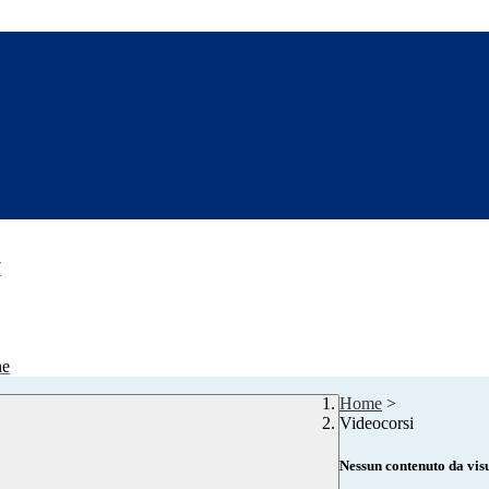
7
ne
Home
>
Videocorsi
Nessun contenuto da vis