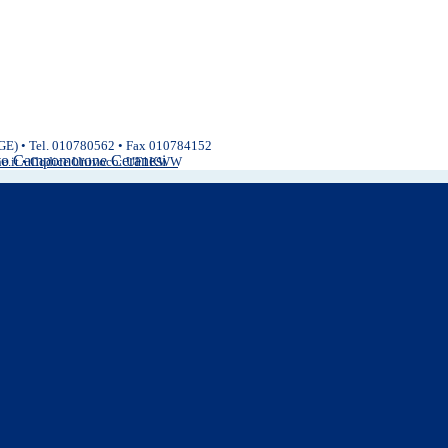
(GE) • Tel. 010780562 • Fax 010784152
ivo Campomorone Ceranesi
ne.it • Codice Univoco: UF1KWW