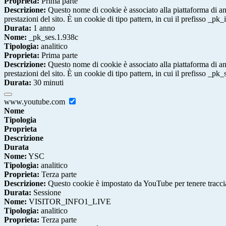
Proprieta:
Prima parte
Descrizione:
Questo nome di cookie è associato alla piattaforma di ana
prestazioni del sito. È un cookie di tipo pattern, in cui il prefisso _pk
Durata:
1 anno
Nome:
_pk_ses.1.938c
Tipologia:
analitico
Proprieta:
Prima parte
Descrizione:
Questo nome di cookie è associato alla piattaforma di ana
prestazioni del sito. È un cookie di tipo pattern, in cui il prefisso _pk
Durata:
30 minuti
www.youtube.com
Nome
Tipologia
Proprieta
Descrizione
Durata
Nome:
YSC
Tipologia:
analitico
Proprieta:
Terza parte
Descrizione:
Questo cookie è impostato da YouTube per tenere traccia 
Durata:
Sessione
Nome:
VISITOR_INFO1_LIVE
Tipologia:
analitico
Proprieta:
Terza parte