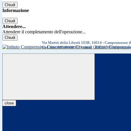
Chiudi
Informazione
Chiudi
Attendere...
Attendere il completamento dell'operazione...
Chiudi
Via Martiri della Libertà 103R, 16014 - Campomorone 
Istituto Comprens
Cod.Fisc. 80049490107 • email GEIC817003@istruzio
close