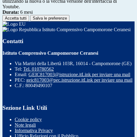
utilizzando la nuova o la vecchia versione dell'interfaccia di
Youtube.
Durata:
6 mesi
Accetta tutti
Salva le preferenze
Istituto Comprensivo Campomorone Ceranesi
Contatti
Istituto Comprensivo Campomorone Ceranesi
Via Martiri della Libertà 103R, 16014 - Campomorone (GE)
Tel:
Tel. 010780562
Email:
GEIC817003@istruzione.it
Link per inviare una mail
PEC:
geic817003@pec.istruzione.it
Link per inviare una mail
C.F.: 80049490107
Sezione Link Utili
Cookie policy
Note legali
Informativa Privacy
Ufficio Relazioni con il Pubblico