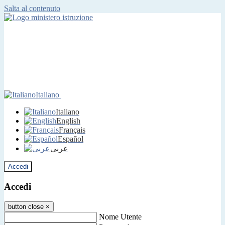
Salta al contenuto
Italiano
Italiano
English
Français
Español
عربى
Accedi
Accedi
button close
×
Nome Utente