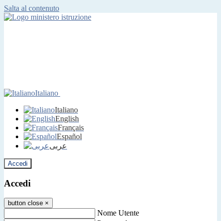
Salta al contenuto
Italiano
Italiano
English
Français
Español
عربى
Accedi
Accedi
button close
×
Nome Utente