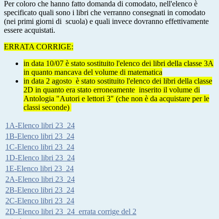
Per coloro che hanno fatto domanda di comodato, nell'elenco è
specificato quali sono i libri che verranno consegnati in comodato
(nei primi giorni di scuola) e quali invece dovranno effettivamente
essere acquistati.
ERRATA CORRIGE:
in data 10/07 è stato sostituito l'elenco dei libri della classe 3A
in quanto mancava del volume di matematica
in data 2 agosto
è stato sostituito l'elenco dei libri della classe
2D in quanto era sta
to erroneamente
inserito il volume di
Antologia "Autori e lettori 3" (che non è da acquistare per le
classi seconde)
1A-Elenco libri 23_24
1B-Elenco libri 23_24
1C-Elenco libri 23_24
1D-Elenco libri 23_24
1E-Elenco libri 23_24
2A-Elenco libri 23_24
2B-Elenco libri 23_24
2C-Elenco libri 23_24
2D-Elenco libri 23_24_errata corrige del 2