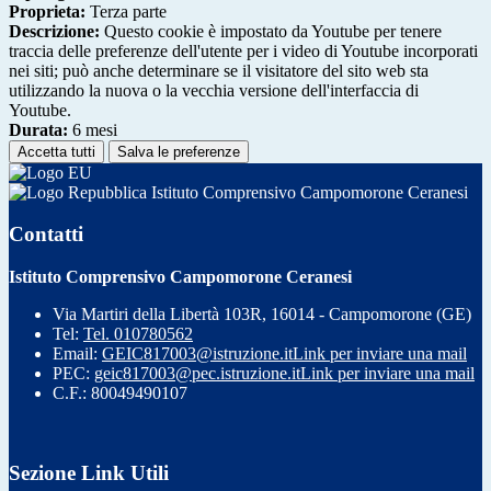
Proprieta:
Terza parte
Descrizione:
Questo cookie è impostato da Youtube per tenere
traccia delle preferenze dell'utente per i video di Youtube incorporati
nei siti; può anche determinare se il visitatore del sito web sta
utilizzando la nuova o la vecchia versione dell'interfaccia di
Youtube.
Durata:
6 mesi
Accetta tutti
Salva le preferenze
Istituto Comprensivo Campomorone Ceranesi
Contatti
Istituto Comprensivo Campomorone Ceranesi
Via Martiri della Libertà 103R, 16014 - Campomorone (GE)
Tel:
Tel. 010780562
Email:
GEIC817003@istruzione.it
Link per inviare una mail
PEC:
geic817003@pec.istruzione.it
Link per inviare una mail
C.F.: 80049490107
Sezione Link Utili