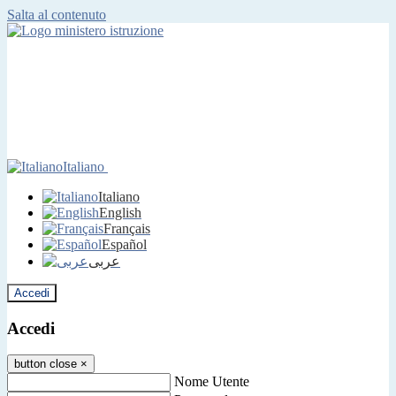
Salta al contenuto
Italiano
Italiano
English
Français
Español
عربى
Accedi
Accedi
button close
×
Nome Utente