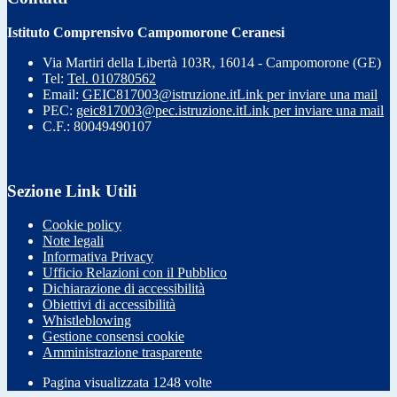
Istituto Comprensivo Campomorone Ceranesi
Via Martiri della Libertà 103R, 16014 - Campomorone (GE)
Tel:
Tel. 010780562
Email:
GEIC817003@istruzione.it
Link per inviare una mail
PEC:
geic817003@pec.istruzione.it
Link per inviare una mail
C.F.: 80049490107
Sezione Link Utili
Cookie policy
Note legali
Informativa Privacy
Ufficio Relazioni con il Pubblico
Dichiarazione di accessibilità
Obiettivi di accessibilità
Whistleblowing
Gestione consensi cookie
Amministrazione trasparente
Pagina visualizzata
1248
volte