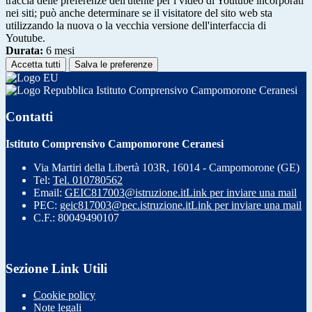
traccia delle preferenze dell'utente per i video di Youtube incorporati
nei siti; può anche determinare se il visitatore del sito web sta
utilizzando la nuova o la vecchia versione dell'interfaccia di
Youtube.
Durata:
6 mesi
Accetta tutti
Salva le preferenze
Istituto Comprensivo Campomorone Ceranesi
Contatti
Istituto Comprensivo Campomorone Ceranesi
Via Martiri della Libertà 103R, 16014 - Campomorone (GE)
Tel:
Tel. 010780562
Email:
GEIC817003@istruzione.it
Link per inviare una mail
PEC:
geic817003@pec.istruzione.it
Link per inviare una mail
C.F.: 80049490107
Sezione Link Utili
Cookie policy
Note legali