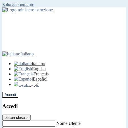
Salta al contenuto
Italiano
Italiano
English
Français
Español
عربى
Accedi
Accedi
button close
×
Nome Utente