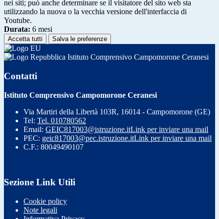
nei siti; può anche determinare se il visitatore del sito web sta
utilizzando la nuova o la vecchia versione dell'interfaccia di
Youtube.
Durata:
6 mesi
Accetta tutti
Salva le preferenze
Istituto Comprensivo Campomorone Ceranesi
Contatti
Istituto Comprensivo Campomorone Ceranesi
Via Martiri della Libertà 103R, 16014 - Campomorone (GE)
Tel:
Tel. 010780562
Email:
GEIC817003@istruzione.it
Link per inviare una mail
PEC:
geic817003@pec.istruzione.it
Link per inviare una mail
C.F.: 80049490107
Sezione Link Utili
Cookie policy
Note legali
Informativa Privacy