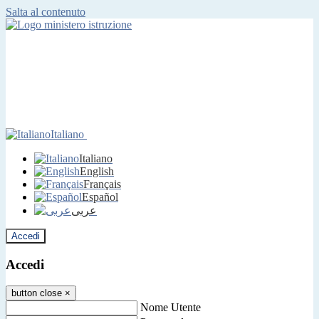
Salta al contenuto
Italiano
Italiano
English
Français
Español
عربى
Accedi
Accedi
button close
×
Nome Utente