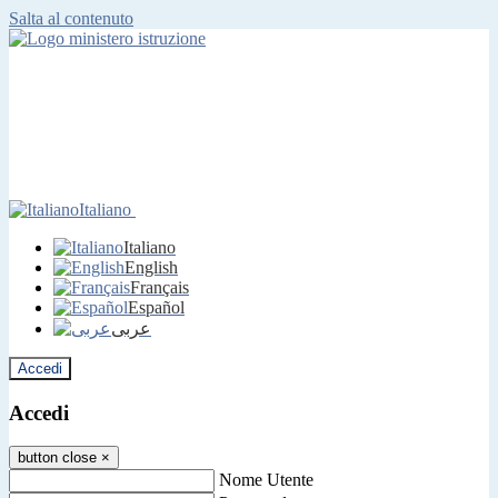
Salta al contenuto
Italiano
Italiano
English
Français
Español
عربى
Accedi
Accedi
button close
×
Nome Utente