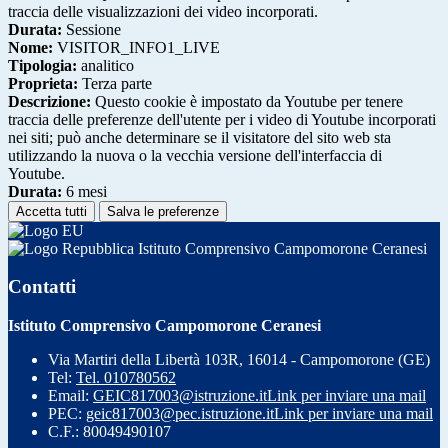
traccia delle visualizzazioni dei video incorporati.
Durata:
Sessione
Nome:
VISITOR_INFO1_LIVE
Tipologia:
analitico
Proprieta:
Terza parte
Descrizione:
Questo cookie è impostato da Youtube per tenere
traccia delle preferenze dell'utente per i video di Youtube incorporati
nei siti; può anche determinare se il visitatore del sito web sta
utilizzando la nuova o la vecchia versione dell'interfaccia di
Youtube.
Durata:
6 mesi
Accetta tutti
Salva le preferenze
Istituto Comprensivo Campomorone Ceranesi
Contatti
Istituto Comprensivo Campomorone Ceranesi
Via Martiri della Libertà 103R, 16014 - Campomorone (GE)
Tel:
Tel. 010780562
Email:
GEIC817003@istruzione.it
Link per inviare una mail
PEC:
geic817003@pec.istruzione.it
Link per inviare una mail
C.F.: 80049490107