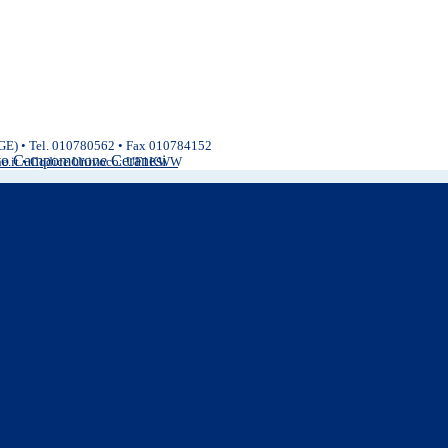
(GE) • Tel. 010780562 • Fax 010784152
ivo Campomorone Ceranesi
ne.it • Codice Univoco: UF1KWW