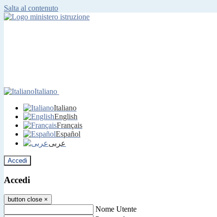
Salta al contenuto
Italiano
Italiano
English
Français
Español
عربى
Accedi
Accedi
button close
×
Nome Utente