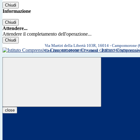
Chiudi
Informazione
Chiudi
Attendere...
Attendere il completamento dell'operazione...
Chiudi
Via Martiri della Libertà 103R, 16014 - Campomorone 
Istituto Comprens
Cod.Fisc. 80049490107 • email GEIC817003@istruzio
close