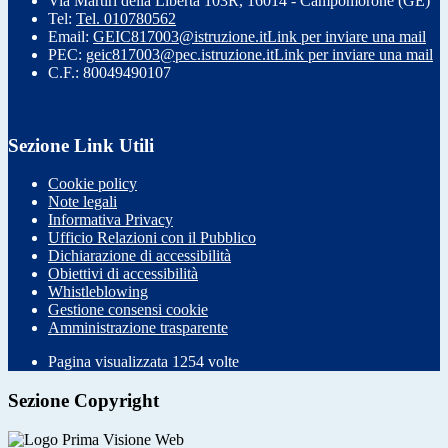
Via Martiri della Libertà 103R, 16014 - Campomorone (GE)
Tel:
Tel. 010780562
Email:
GEIC817003@istruzione.it
Link per inviare una mail
PEC:
geic817003@pec.istruzione.it
Link per inviare una mail
C.F.: 80049490107
Sezione Link Utili
Cookie policy
Note legali
Informativa Privacy
Ufficio Relazioni con il Pubblico
Dichiarazione di accessibilità
Obiettivi di accessibilità
Whistleblowing
Gestione consensi cookie
Amministrazione trasparente
Pagina visualizzata
1254
volte
Sezione Copyright