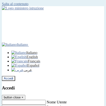
Salta al contenuto
Italiano
Italiano
English
Français
Español
عربى
Accedi
Accedi
button close
×
Nome Utente