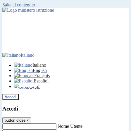
Salta al contenuto
Italiano
Italiano
English
Français
Español
عربى
Accedi
Accedi
button close
×
Nome Utente