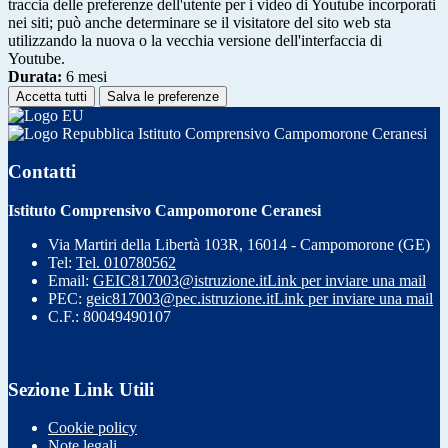
traccia delle preferenze dell'utente per i video di Youtube incorporati
nei siti; può anche determinare se il visitatore del sito web sta
utilizzando la nuova o la vecchia versione dell'interfaccia di
Youtube.
Durata:
6 mesi
Accetta tutti
Salva le preferenze
Istituto Comprensivo Campomorone Ceranesi
Contatti
Istituto Comprensivo Campomorone Ceranesi
Via Martiri della Libertà 103R, 16014 - Campomorone (GE)
Tel:
Tel. 010780562
Email:
GEIC817003@istruzione.it
Link per inviare una mail
PEC:
geic817003@pec.istruzione.it
Link per inviare una mail
C.F.: 80049490107
Sezione Link Utili
Cookie policy
Note legali