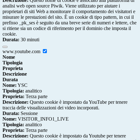
Descrizione:
Questo nome di cookie è associato alla piattaforma di
analisi web open source Piwik. Viene utilizzato per aiutare i
proprietari di siti Web a monitorare il comportamento dei visitatori e
misurare le prestazioni del sito. È un cookie di tipo pattern, in cui il
prefisso _pk_ses è seguito da una breve serie di numeri e lettere, che
si ritiene sia un codice di riferimento per il dominio che imposta il
cookie.
Durata:
30 minuti
www.youtube.com
Nome
Tipologia
Proprieta
Descrizione
Durata
Nome:
YSC
Tipologia:
analitico
Proprieta:
Terza parte
Descrizione:
Questo cookie è impostato da YouTube per tenere
traccia delle visualizzazioni dei video incorporati.
Durata:
Sessione
Nome:
VISITOR_INFO1_LIVE
Tipologia:
analitico
Proprieta:
Terza parte
Descrizione:
Questo cookie è impostato da Youtube per tenere