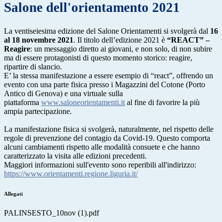
Salone dell'orientamento 2021
La ventiseiesima edizione del Salone Orientamenti si svolgerà dal
16
al 18 novembre
2021
. Il titolo dell’edizione 2021 è
“REACT” –
Reagire
: un messaggio diretto ai giovani, e non solo, di non subire
ma di essere protagonisti di questo momento storico: reagire,
ripartire di slancio.
E’ la stessa manifestazione a essere esempio di “react”, offrendo un
evento con una parte fisica presso i Magazzini del Cotone (Porto
Antico di Genova) e una virtuale sulla
piattaforma
www.saloneorientamenti.it
al fine di favorire la più
ampia partecipazione.
La manifestazione fisica si svolgerà, naturalmente, nel rispetto delle
regole di prevenzione del
contagio da Covid-19. Questo comporta
alcuni cambiamenti rispetto alle modalità consuete e che
hanno
caratterizzato la visita alle edizioni precedenti.
Maggiori informazioni sull'evento sono reperibili all'indirizzo:
https://www.orientamenti.regione.liguria.it/
Allegati
PALINSESTO_10nov (1).pdf