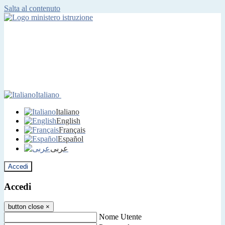
Salta al contenuto
Italiano
Italiano
English
Français
Español
عربى
Accedi
Accedi
button close
×
Nome Utente