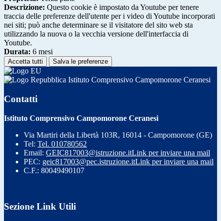
Descrizione:
Questo cookie è impostato da Youtube per tenere
traccia delle preferenze dell'utente per i video di Youtube incorporati
nei siti; può anche determinare se il visitatore del sito web sta
utilizzando la nuova o la vecchia versione dell'interfaccia di
Youtube.
Durata:
6 mesi
Accetta tutti
Salva le preferenze
Istituto Comprensivo Campomorone Ceranesi
Contatti
Istituto Comprensivo Campomorone Ceranesi
Via Martiri della Libertà 103R, 16014 - Campomorone (GE)
Tel:
Tel. 010780562
Email:
GEIC817003@istruzione.it
Link per inviare una mail
PEC:
geic817003@pec.istruzione.it
Link per inviare una mail
C.F.: 80049490107
Sezione Link Utili