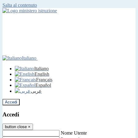
Salta al contenuto
Italiano
Italiano
English
Français
Español
عربى
Accedi
Accedi
button close
×
Nome Utente