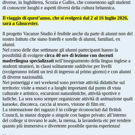
diverse, in Inghilterra, Scozia e Galles, che consentono agli studenti
di conoscere luoghi e aspetti diversi della cultura britannica.
Il viaggio di quest’anno, che si svolgerà dal 2 al 16 luglio 2026,
sarà a Gloucester.
Il progetto Vacanze Studio è fruibile anche da parte di alunni non del
nostro Istituto che siano fratelli e sorelle di alunni, familiari, ex
alunni.
Nel corso delle due settimane gli alunni partecipanti hanno la
possibilità di svolgere
circa 40 ore di lezione con docenti
madrelingua specializzati
nell’insegnamento della lingua inglese a
studenti stranieri, in classi solitamente suddivise per livelli
(svolgeranno infatti un test di ingresso al primo giorno) e con alunni
di diverse nazionalità.
Nei pomeriggi e nei weekend sono previste attività didattiche sul
territorio: visite a musei e a luoghi importanti dal punto di vista
culturale e artistico, escursioni naturalistiche, attività sportive e
ludiche. La sera sono sempre organizzate attività di animazione quali
karaoke, discoteca, caccia al tesoro, visione di film etc.
La sistemazione dei ragazzi è in college riconosciuti dal British
Council, in stanze doppie o singole con bagno privato; all’interno
del college si trovano le aule, la mensa, la lavanderia etc per rendere
quanto più immersiva e divertente possibile questa esperienza!