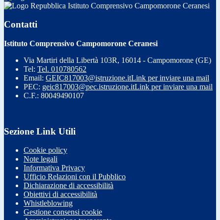
Istituto Comprensivo Campomorone Ceranesi
Contatti
Istituto Comprensivo Campomorone Ceranesi
Via Martiri della Libertà 103R, 16014 - Campomorone (GE)
Tel:
Tel. 010780562
Email:
GEIC817003@istruzione.it
Link per inviare una mail
PEC:
geic817003@pec.istruzione.it
Link per inviare una mail
C.F.: 80049490107
Sezione Link Utili
Cookie policy
Note legali
Informativa Privacy
Ufficio Relazioni con il Pubblico
Dichiarazione di accessibilità
Obiettivi di accessibilità
Whistleblowing
Gestione consensi cookie