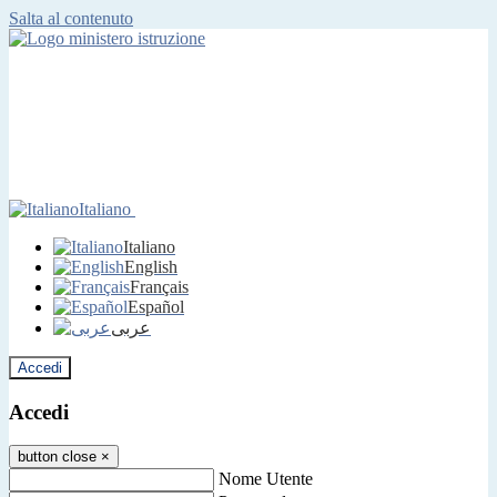
Salta al contenuto
Italiano
Italiano
English
Français
Español
عربى
Accedi
Accedi
button close
×
Nome Utente