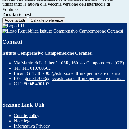
utilizzando la nuova o la vecchia versione dell'interfaccia di
Youtube.
Durata:
6 mesi
Accetta tutti
Salva le preferenze
Istituto Comprensivo Campomorone Ceranesi
Contatti
Istituto Comprensivo Campomorone Ceranesi
Via Martiri della Libertà 103R, 16014 - Campomorone (GE)
Tel:
Tel. 010780562
Email:
GEIC817003@istruzione.it
Link per inviare una mail
PEC:
geic817003@pec.istruzione.it
Link per inviare una mail
C.F.: 80049490107
Sezione Link Utili
Cookie policy
Note legali
Informativa Privacy