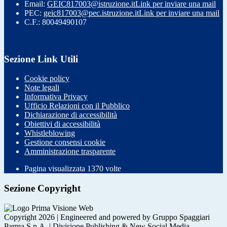
Email:
GEIC817003@istruzione.it
Link per inviare una mail
PEC:
geic817003@pec.istruzione.it
Link per inviare una mail
C.F.: 80049490107
Sezione Link Utili
Cookie policy
Note legali
Informativa Privacy
Ufficio Relazioni con il Pubblico
Dichiarazione di accessibilità
Obiettivi di accessibilità
Whistleblowing
Gestione consensi cookie
Amministrazione trasparente
Pagina visualizzata
1370
volte
Sezione Copyright
Copyright 2026 | Engineered and powered by Gruppo Spaggiari
Parma S.p.A. | Divisione Publishing & New Social Media