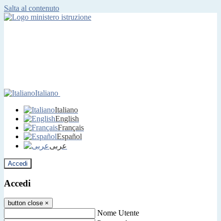
Salta al contenuto
Italiano
Italiano
English
Français
Español
عربى
Accedi
Accedi
button close
×
Nome Utente