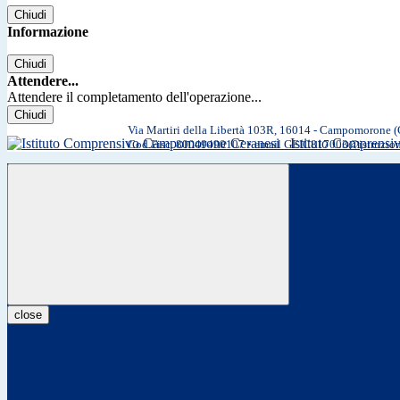
Chiudi
Informazione
Chiudi
Attendere...
Attendere il completamento dell'operazione...
Chiudi
Via Martiri della Libertà 103R, 16014 - Campomorone 
Istituto Comprens
Cod.Fisc. 80049490107 • email GEIC817003@istruzio
close