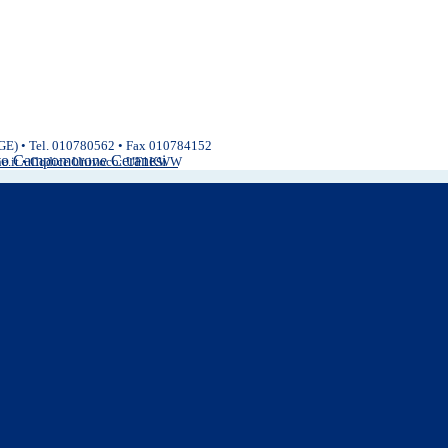
(GE) • Tel. 010780562 • Fax 010784152
ivo Campomorone Ceranesi
ne.it • Codice Univoco: UF1KWW