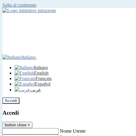
Salta al contenuto
Italiano
Italiano
English
Français
Español
عربى
Accedi
Accedi
button close
×
Nome Utente