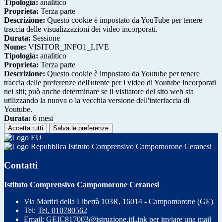
Tipologia:
analitico
Proprieta:
Terza parte
Descrizione:
Questo cookie è impostato da YouTube per tenere
traccia delle visualizzazioni dei video incorporati.
Durata:
Sessione
Nome:
VISITOR_INFO1_LIVE
Tipologia:
analitico
Proprieta:
Terza parte
Descrizione:
Questo cookie è impostato da Youtube per tenere
traccia delle preferenze dell'utente per i video di Youtube incorporati
nei siti; può anche determinare se il visitatore del sito web sta
utilizzando la nuova o la vecchia versione dell'interfaccia di
Youtube.
Durata:
6 mesi
Accetta tutti
Salva le preferenze
Istituto Comprensivo Campomorone Ceranesi
Contatti
Istituto Comprensivo Campomorone Ceranesi
Via Martiri della Libertà 103R, 16014 - Campomorone (GE)
Tel:
Tel. 010780562
Email:
GEIC817003@istruzione.it
Link per inviare una mail