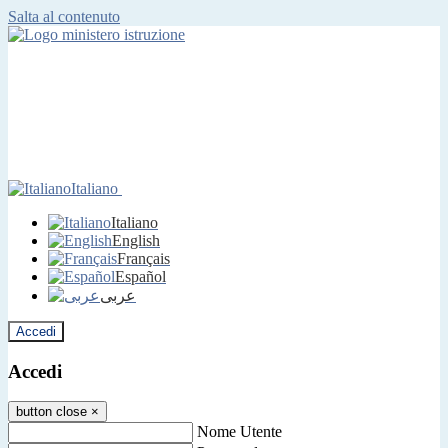
Salta al contenuto
Italiano
Italiano
English
Français
Español
عربى
Accedi
Accedi
button close
×
Nome Utente