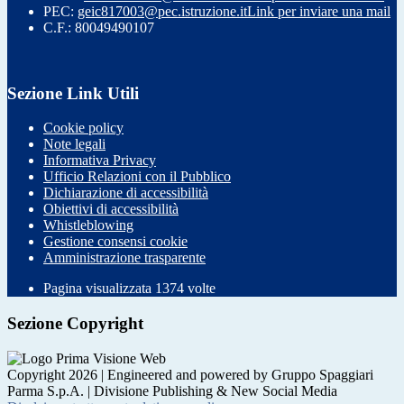
PEC:
geic817003@pec.istruzione.it
Link per inviare una mail
C.F.: 80049490107
Sezione Link Utili
Cookie policy
Note legali
Informativa Privacy
Ufficio Relazioni con il Pubblico
Dichiarazione di accessibilità
Obiettivi di accessibilità
Whistleblowing
Gestione consensi cookie
Amministrazione trasparente
Pagina visualizzata
1374
volte
Sezione Copyright
Copyright 2026 | Engineered and powered by Gruppo Spaggiari
Parma S.p.A. | Divisione Publishing & New Social Media