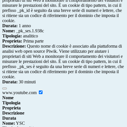
proprietari di siti Web a monitorare il comportamento dei visitatori e
misurare le prestazioni del sito. È un cookie di tipo pattern, in cui il
prefisso _pk_id è seguito da una breve serie di numeri e lettere, che
si ritiene sia un codice di riferimento per il dominio che imposta il
cookie.
Durata:
1 anno
Nome:
_pk_ses.1.938c
Tipologia:
analitico
Proprieta:
Prima parte
Descrizione:
Questo nome di cookie è associato alla piattaforma di
analisi web open source Piwik. Viene utilizzato per aiutare i
proprietari di siti Web a monitorare il comportamento dei visitatori e
misurare le prestazioni del sito. È un cookie di tipo pattern, in cui il
prefisso _pk_ses è seguito da una breve serie di numeri e lettere, che
si ritiene sia un codice di riferimento per il dominio che imposta il
cookie.
Durata:
30 minuti
www.youtube.com
Nome
Tipologia
Proprieta
Descrizione
Durata
Nome:
YSC