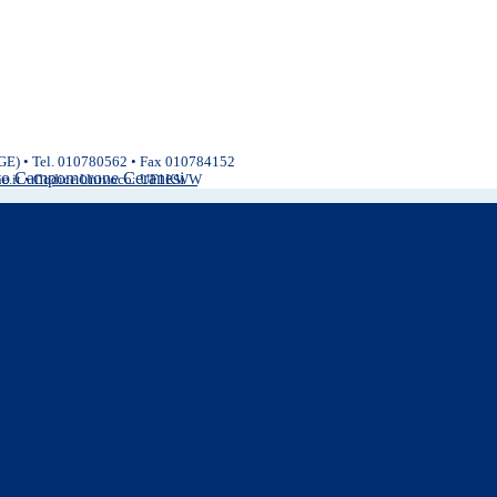
(GE) • Tel. 010780562 • Fax 010784152
ivo Campomorone Ceranesi
ne.it • Codice Univoco: UF1KWW