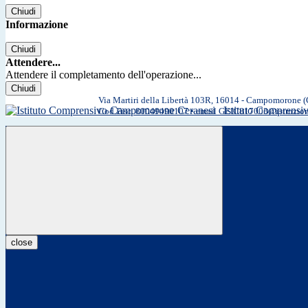
Chiudi
Informazione
Chiudi
Attendere...
Attendere il completamento dell'operazione...
Chiudi
Via Martiri della Libertà 103R, 16014 - Campomorone 
Istituto Comprens
Cod.Fisc. 80049490107 • email GEIC817003@istruzio
close