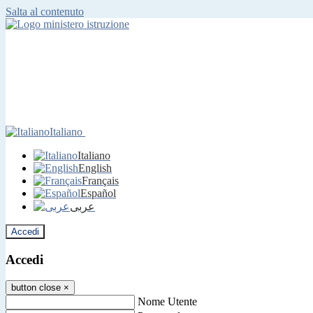
Salta al contenuto
Italiano
Italiano
English
Français
Español
عربى
Accedi
Accedi
button close
×
Nome Utente