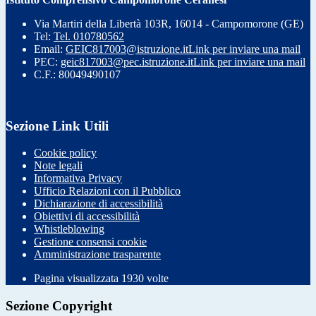
Via Martiri della Libertà 103R, 16014 - Campomorone (GE)
Tel:
Tel. 010780562
Email:
GEIC817003@istruzione.it
Link per inviare una mail
PEC:
geic817003@pec.istruzione.it
Link per inviare una mail
C.F.: 80049490107
Sezione Link Utili
Cookie policy
Note legali
Informativa Privacy
Ufficio Relazioni con il Pubblico
Dichiarazione di accessibilità
Obiettivi di accessibilità
Whistleblowing
Gestione consensi cookie
Amministrazione trasparente
Pagina visualizzata
1930
volte
Sezione Copyright