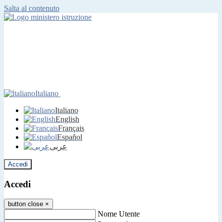
Salta al contenuto
Italiano
Italiano
English
Français
Español
عربى
Accedi
Accedi
button close
×
Nome Utente