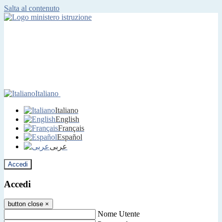
Salta al contenuto
Italiano
Italiano
English
Français
Español
عربى
Accedi
Accedi
button close
×
Nome Utente