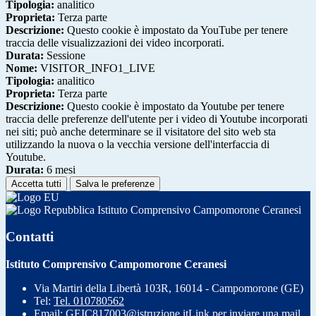
Tipologia:
analitico
Proprieta:
Terza parte
Descrizione:
Questo cookie è impostato da YouTube per tenere
traccia delle visualizzazioni dei video incorporati.
Durata:
Sessione
Nome:
VISITOR_INFO1_LIVE
Tipologia:
analitico
Proprieta:
Terza parte
Descrizione:
Questo cookie è impostato da Youtube per tenere
traccia delle preferenze dell'utente per i video di Youtube incorporati
nei siti; può anche determinare se il visitatore del sito web sta
utilizzando la nuova o la vecchia versione dell'interfaccia di
Youtube.
Durata:
6 mesi
Accetta tutti
Salva le preferenze
Istituto Comprensivo Campomorone Ceranesi
Contatti
Istituto Comprensivo Campomorone Ceranesi
Via Martiri della Libertà 103R, 16014 - Campomorone (GE)
Tel:
Tel. 010780562
Email:
GEIC817003@istruzione.it
Link per inviare una mail