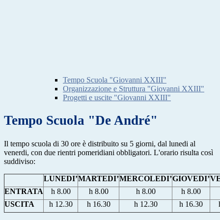
Tempo Scuola "Giovanni XXIII"
Organizzazione e Struttura "Giovanni XXIII"
Progetti e uscite "Giovanni XXIII"
Tempo Scuola "De André"
Il tempo scuola di 30 ore è distribuito su 5 giorni, dal lunedi al
venerdi, con due rientri pomeridiani obbligatori. L'orario risulta così
suddiviso:
LUNEDI’
MARTEDI’
MERCOLEDI’
GIOVEDI’
V
ENTRATA
h 8.00
h 8.00
h 8.00
h 8.00
USCITA
h 12.30
h 16.30
h 12.30
h 16.30