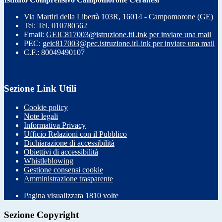
Via Martiri della Libertà 103R, 16014 - Campomorone (GE)
Tel:
Tel. 010780562
Email:
GEIC817003@istruzione.it
Link per inviare una mail
PEC:
geic817003@pec.istruzione.it
Link per inviare una mail
C.F.: 80049490107
Sezione Link Utili
Cookie policy
Note legali
Informativa Privacy
Ufficio Relazioni con il Pubblico
Dichiarazione di accessibilità
Obiettivi di accessibilità
Whistleblowing
Gestione consensi cookie
Amministrazione trasparente
Pagina visualizzata
1810
volte
Sezione Copyright