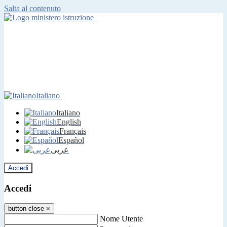
Salta al contenuto
Italiano
Italiano
English
Français
Español
عربى
Accedi
Accedi
button close
×
Nome Utente